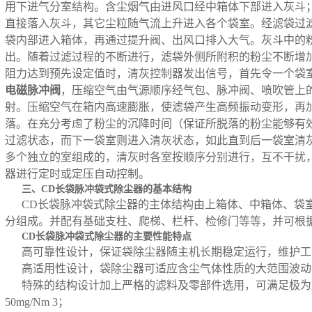
用下进气分室结构。含尘烟气由进风口经中箱体下部进入灰斗
直接落入灰斗，其它尘粒随气流上升进入各个袋室。经滤袋过
袋内部进入箱体，再通过提升阀、出风口排入大气。灰斗中的
出。随着过滤过程的不断进行，滤袋外侧所附积的粉尘不断增
阻力达到预先设定值时，清灰控制器发出信号，首先令一个袋
电磁脉冲阀
，压缩空气由气源顺序经气包、脉冲阀、喷吹管上的喷嘴
射。压缩空气在箱内高速膨胀，使滤袋产生高频振动变形，再
落。在充分考虑了粉尘的沉降时间（保证所脱落的粉尘能够有
过滤状态，而下一袋室则进入清灰状态，如此直到后一袋室清
多个独立的室组成的，清灰时各室按顺序分别进行，互不干扰
器进行定时或定压自动控制。
三、CD长袋脉冲袋式除尘器的基本结构
CD长袋脉冲袋式除尘器的主体结构由上箱体、中箱体、袋
分组成。并配有基础支柱、爬梯、栏杆、检修门等等，并可根
CD长袋脉冲袋式除尘器的主要性能特点
高可靠性设计，保证袋除尘器随主机长期稳定运行，维护工
高适用性设计，袋除尘器可适应含尘气体性质的大范围波动
特殊的结构设计加上严格的滤料及零部件选用，可满足极为
50mg/Nm 3；