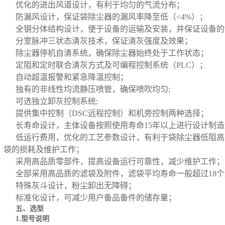
优化的进出风道设计，有利于均匀的气流分布；
防漏风设计，保证袋除尘器的漏风率降至低（<4%）；
全钢分体结构设计，便于设备的运输及安装，并保证设备的
分室脉冲三状态清灰技术，保证清灰强度及效果；
除尘器停机自清系统，确保除尘器始终处于工作状态；
定阻和定时联合清灰方式及可编程控制系统（PLC）；
自动超温报警和紧急降温控制；
独有的非线性均流静压喷管，确保喷吹均匀;
可选独立卸灰控制系统;
提供集中控制（DSC远程控制）和机旁控制两种选择；
长寿命设计，主体设备按照使用寿命15年以上进行设计制造
低运行费用，优化的工艺参数设计，有利于袋除尘器低阻高
袋的损耗及维护工作；
采用高品质零部件，提高设备运行可靠性，减少维护工作；
全部采用高品质的滤袋及附件，滤袋平均寿命一般超过18个
特殊灰斗设计，粉尘卸出无障碍；
标准化设计，可减少用户备品备件的储存量；
五、选型
1.型号说明