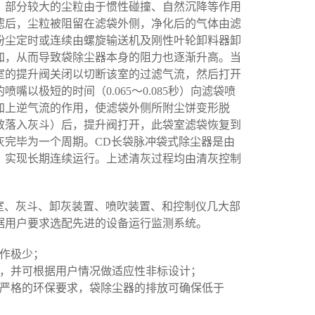
；部分较大的尘粒由于惯性碰撞、自然沉降等作用
滤后，尘粒被阻留在滤袋外侧，净化后的气体由滤
粉尘定时或连续由螺旋输送机及刚性叶轮卸料器卸
加，从而导致袋除尘器本身的阻力也逐渐升高。当
室的提升阀关闭以切断该室的过滤气流，然后打开
以极短的时间（0.065～0.085秒）向滤袋喷
加上逆气流的作用，使滤袋外侧所附尘饼变形脱
效落入灰斗）后，提升阀打开，此袋室滤袋恢复到
灰完毕为一个周期。CD长袋脉冲袋式除尘器是由
，实现长期连续运行。上述清灰过程均由清灰控制
室、灰斗、卸灰装置、喷吹装置、和控制仪几大部
据用户要求选配先进的设备运行监测系统。
作极少；
，并可根据用户情况做适应性非标设计；
严格的环保要求，袋除尘器的排放可确保低于