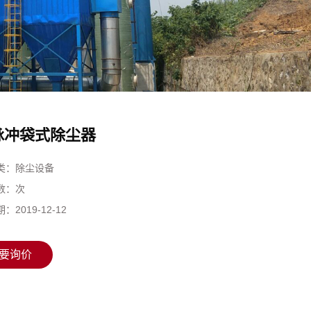
脉冲袋式除尘器
类：
除尘设备
数：
次
期：
2019-12-12
要询价