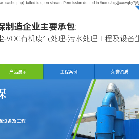
e_cache.php): failed to open stream: Permission denied in /home/cqyjjxacvqby7j6
产品展示
工程案例
荣誉资质