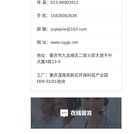
传 真：023-88903912
手 机：15826062638
邮 箱：yujiejixie@163.com
网 址：www.cqyjjx.net
地址：重庆市九龙坡区二郎火炬大道千叶
大厦4栋13-9
工厂：重庆潼南高新区环保科技产业园
D08-01/01地块