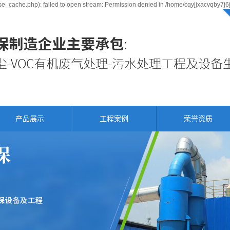
e_cache.php): failed to open stream: Permission denied in /home/cqyjjxacvqby7j6
产品展示
工程案例
荣誉资质