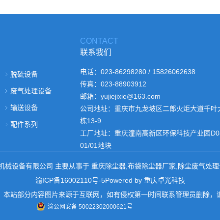
CONTACT
联系我们
电话：023-86298280 / 15826062638
脱硫设备
传真：023-88903912
废气处理设备
邮箱：yujiejixie@163.com
输送设备
公司地址：重庆市九龙坡区二郎火炬大道千叶
栋13-9
配件系列
工厂地址：重庆潼南高新区环保科技产业园D08
01/01地块
庆渝捷机械设备有限公司 主要从事于
重庆除尘器
,
布袋除尘器厂家
,
除尘废气处理
渝ICP备16002110号-5
Powered by
重庆卓光科技
：本站部分内容图片来源于互联网，如有侵权第一时间联系管理员删除，
渝公网安备 50022302000621号