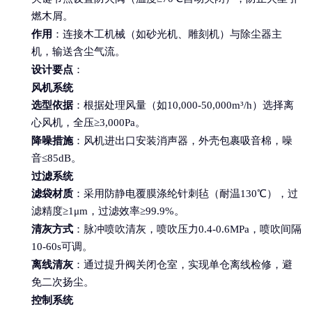
燃木屑。
作用
：连接木工机械（如砂光机、雕刻机）与除尘器主
机，输送含尘气流。
设计要点
：
风机系统
选型依据
：根据处理风量（如10,000-50,000m³/h）选择离
心风机，全压≥3,000Pa。
降噪措施
：风机进出口安装消声器，外壳包裹吸音棉，噪
音≤85dB。
过滤系统
滤袋材质
：采用防静电覆膜涤纶针刺毡（耐温130℃），过
滤精度≥1μm，过滤效率≥99.9%。
清灰方式
：脉冲喷吹清灰，喷吹压力0.4-0.6MPa，喷吹间隔
10-60s可调。
离线清灰
：通过提升阀关闭仓室，实现单仓离线检修，避
免二次扬尘。
控制系统