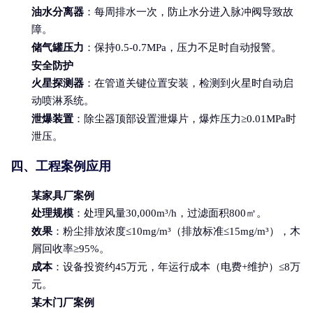
油水分离器
：每周排水一次，防止水分进入脉冲阀导致故
障。
储气罐压力
：保持0.5-0.7MPa，压力不足时自动报警。
安全防护
火星探测器
：在管道关键位置安装，检测到火星时自动启
动喷淋系统。
泄爆装置
：除尘器顶部设置泄爆片，爆炸压力≥0.01MPa时
泄压。
四、工程案例应用
某家具厂案例
处理规模
：处理风量30,000m³/h，过滤面积800㎡。
效果
：粉尘排放浓度≤10mg/m³（排放标准≤15mg/m³），木
屑回收率≥95%。
成本
：设备投资约45万元，年运行成本（电费+维护）≤8万
元。
某木门厂案例