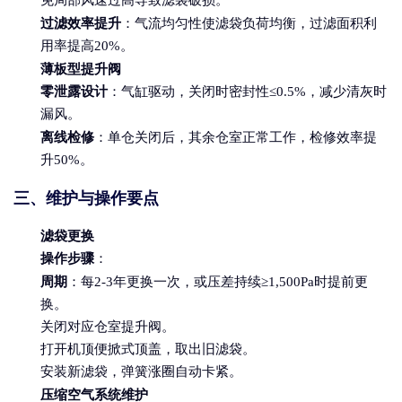
过滤效率提升
：气流均匀性使滤袋负荷均衡，过滤面积利
用率提高20%。
薄板型提升阀
零泄露设计
：气缸驱动，关闭时密封性≤0.5%，减少清灰时
漏风。
离线检修
：单仓关闭后，其余仓室正常工作，检修效率提
升50%。
三、维护与操作要点
滤袋更换
操作步骤
：
周期
：每2-3年更换一次，或压差持续≥1,500Pa时提前更
换。
关闭对应仓室提升阀。
打开机顶便掀式顶盖，取出旧滤袋。
安装新滤袋，弹簧涨圈自动卡紧。
压缩空气系统维护