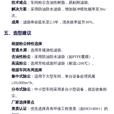
技术难点
：车间粉尘含油性树脂，易粘附滤袋。
解决方案
：采用防油防水滤袋，增加脉冲喷吹频率至30s/
次。
成果
：滤袋寿命延长至2.5年，清灰效率提升30%。
五、选型建议
根据粉尘特性选择
普通木屑
：选用常规涤纶滤袋。
含油性粉尘
：采用防油防水滤袋（如PTFE覆膜）。
高温粉尘
：选用芳纶或玻纤滤袋（耐温≥200℃）。
根据车间布局选择
集中式除尘
：适用于大型车间，单台设备处理风量
≥20,000m³/h。
分布式除尘
：中小型车间采用多台小型设备，就近收集粉
尘。
厂家选择要点
资质认证
：优先选择具有环保工程资质（如ISO14001）的