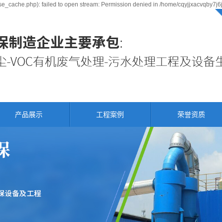
e_cache.php): failed to open stream: Permission denied in /home/cqyjjxacvqby7j6
产品展示
工程案例
荣誉资质