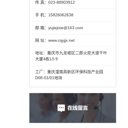
传 真：023-88903912
手 机：15826062638
邮 箱：yujiejixie@163.com
网 址：www.cqyjjx.net
地址：重庆市九龙坡区二郎火炬大道千叶
大厦4栋13-9
工厂：重庆潼南高新区环保科技产业园
D08-01/01地块