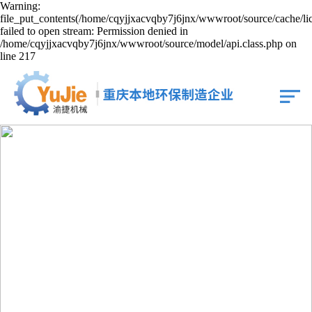
Warning:
file_put_contents(/home/cqyjjxacvqby7j6jnx/wwwroot/source/cache/li
failed to open stream: Permission denied in
/home/cqyjjxacvqby7j6jnx/wwwroot/source/model/api.class.php on
line 217