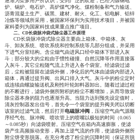
逐渐为众多用户所认识，受到广泛的欢迎，已经为炼钢电
炉、锅炉、电石炉、高炉煤气净化、煤粉制备和气力输送、
沥青混凝土生产、碳黑、建材、耐火、化工、铝电解、铝锌
冶炼等领域所采用，被国家环保列为实用技术项目，并被国
家科委列为国家科技成果重点推广项目。
二、CD长袋脉冲袋式除尘器工作原理
CD长袋脉冲袋式除尘器主要由上箱体、中箱体、灰
斗、卸灰系统、喷吹系统和控制系统等几部分组成，并采用
下进气分室结构。含尘烟气由进风口经中箱体下部进入灰
斗；部分较大的尘粒由于惯性碰撞、自然沉降等作用直接落
入灰斗，其它尘粒随气流上升进入各个袋室。经滤袋过滤
后，尘粒被阻留在滤袋外侧，净化后的气体由滤袋内部进入
箱体，再通过提升阀、出风口排入大气。灰斗中的粉尘定时
或连续由螺旋输送机及刚性叶轮卸料器卸出。随着过滤过程
的不断进行，滤袋外侧所附积的粉尘不断增加，从而导致袋
除尘器本身的阻力也逐渐升高。当阻力达到预先设定值时，
清灰控制器发出信号，首先令一个袋室的提升阀关闭以切断
该室的过滤气流，然后打开
电磁脉冲阀
，压缩空气由气源顺
序经气包、脉冲阀、喷吹管上的喷嘴以极短的时间（0.065
～0.085秒）向滤袋喷射。压缩空气在箱内高速膨胀，使滤
袋产生高频振动变形，再加上逆气流的作用，使滤袋外侧所
附尘饼变形脱落。在充分考虑了粉尘的沉降时间（保证所脱