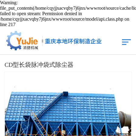
Warning:
file_put_contents(/home/cqyjjxacvqby7j6jnx/wwwroot/source/cache/li
failed to open stream: Permission denied in
/home/cqyjjxacvqby7j6jnx/wwwroot/source/model/api.class.php on
line 217
CD型长袋脉冲袋式除尘器