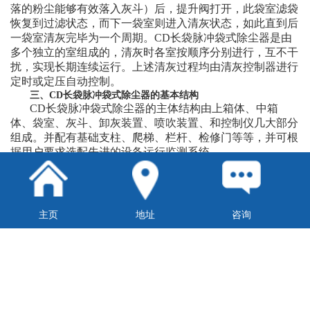
落的粉尘能够有效落入灰斗）后，提升阀打开，此袋室滤袋
恢复到过滤状态，而下一袋室则进入清灰状态，如此直到后
一袋室清灰完毕为一个周期。CD长袋脉冲袋式除尘器是由
多个独立的室组成的，清灰时各室按顺序分别进行，互不干
扰，实现长期连续运行。上述清灰过程均由清灰控制器进行
定时或定压自动控制。
三、CD长袋脉冲袋式除尘器的基本结构
CD长袋脉冲袋式除尘器的主体结构由上箱体、中箱
体、袋室、灰斗、卸灰装置、喷吹装置、和控制仪几大部分
组成。并配有基础支柱、爬梯、栏杆、检修门等等，并可根
据用户要求选配先进的设备运行监测系统。
CD长袋脉冲袋式除尘器的主要性能特点
高可靠性设计，保证袋除尘器随主机长期稳定运行，维
护工作极少；
高适用性设计，袋除尘器可适应含尘气体性质的大范围
主页
地址
咨询
波动，并可根据用户情况做适应性非标设计；
特殊的结构设计加上严格的滤料及零部件选用，可满足
极为严格的环保要求，袋除尘器的排放可确保低于50mg/Nm
3；
优化的进出风道设计，有利于均匀的气流分布；
防漏风设计，保证袋除尘器的漏风率降至低（<4%）；
全钢分体结构设计，便于设备的运输及安装，并保证设