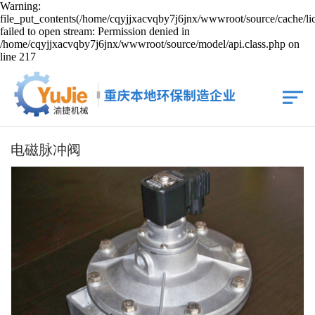
Warning:
file_put_contents(/home/cqyjjxacvqby7j6jnx/wwwroot/source/cache/li
failed to open stream: Permission denied in
/home/cqyjjxacvqby7j6jnx/wwwroot/source/model/api.class.php on
line 217
电磁脉冲阀