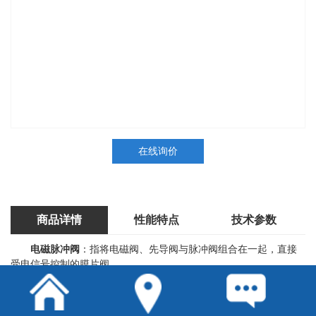
在线询价
商品详情
性能特点
技术参数
电磁脉冲阀
：指将电磁阀、先导阀与脉冲阀组合在一起，直接
受电信号控制的膜片阀。
电磁脉冲阀的作用：
就是控制油路中油压的大小。一般安装在主油路或减振器背压
油路中，以减少换档和锁止解锁时的油压冲击，使设备运行保持平