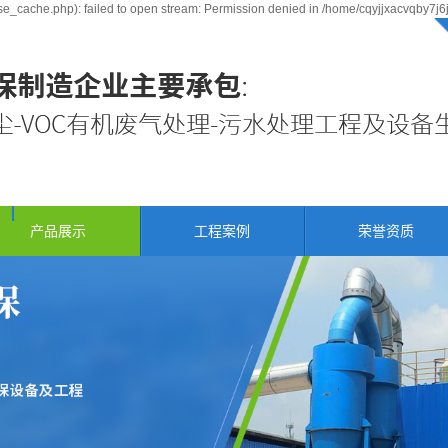
e_cache.php): failed to open stream: Permission denied in /home/cqyjjxacvqby7j6
产品展示
工程案例
荣誉资质