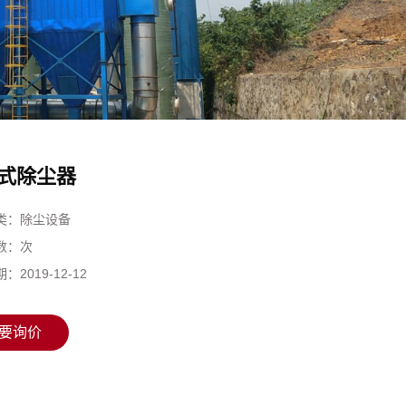
式除尘器
类：
除尘设备
数：
次
期：
2019-12-12
要询价