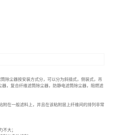
滤筒除尘器按安装方式分，可以分为斜插式，侧装式，吊
尘器，复合纤维滤筒除尘器，防静电滤筒除尘器，阻燃滤
粘附在一般滤料上，并且在该粘附层上纤维间的排列非常
力不大；