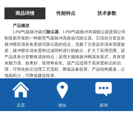
商品详情
性能特点
技术参数
产品概述
LPM气箱脉冲袋式
除尘器
、LPM气箱脉冲布袋除尘器是我公司
制造新开发的一种新型气箱脉冲高效袋式除尘器。它综合分室反吹
脉冲喷吹清灰各类袋式除尘器的优点，克服了分室反吹清灰强度较
差，脉冲喷吹清灰需和过滤同时进行的缺点，扩大了应用范围，该
产品具有分室整体清灰特点，采用大规格脉冲阀清灰形式，具有清
灰能力强、效果好，使用寿命长。该产品适用于高浓度粉尘的治
理，可简化粉尘治理工艺流程，降低设备投资。产品结构紧凑，占
地面积少，可降低建设投资。
型号说明
主页
地址
咨询