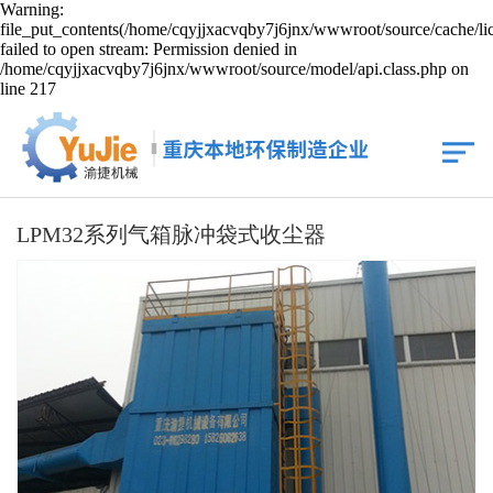
Warning:
file_put_contents(/home/cqyjjxacvqby7j6jnx/wwwroot/source/cache/li
failed to open stream: Permission denied in
/home/cqyjjxacvqby7j6jnx/wwwroot/source/model/api.class.php on
line 217
LPM32系列气箱脉冲袋式收尘器