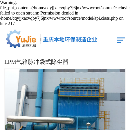
Warning:
file_put_contents(/home/cqyjjxacvqby7j6jnx/wwwroot/source/cache/li
failed to open stream: Permission denied in
/home/cqyjjxacvqby7j6jnx/wwwroot/source/model/api.class.php on
line 217
LPM气箱脉冲袋式除尘器