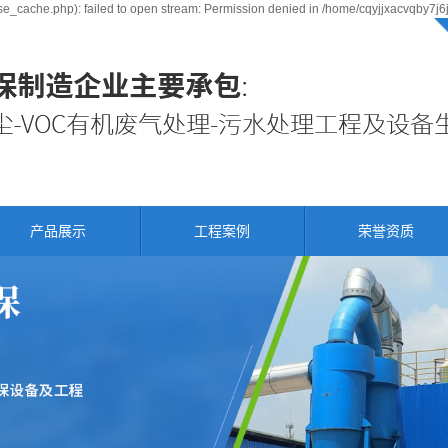
e_cache.php): failed to open stream: Permission denied in /home/cqyjjxacvqby7j6
产品展示
工程案例
荣誉资质