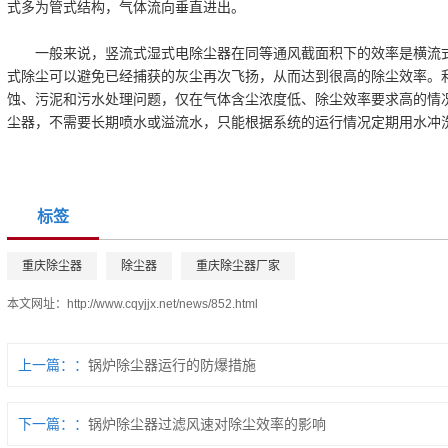
式多为管式结构，气体流向垂直进出。
一般来说，竖流式湿式电除尘器在同等通风截面积下的效率是横流式
式除尘可以避免已经捕获的灰尘再次飞扬，从而达到很高的除尘效率。
蚀、污泥和污水处理问题，仅在气体含尘浓度低、除尘效率要求高的情
尘器，不需要长期喷水或溢流水，只能根据系统的运行情况定期用水冲
标签
重庆除尘器
除尘器
重庆除尘器厂家
本文网址：
http://www.cqyjjx.net/news/852.html
上一篇：
锅炉除尘器运行的防爆措施
下一篇：
锅炉除尘器过滤风速对除尘效率的影响