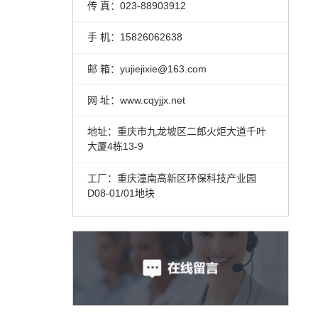
传 真：023-88903912
手 机：15826062638
邮 箱：yujiejixie@163.com
网 址：www.cqyjjx.net
地址：重庆市九龙坡区二郎火炬大道千叶
大厦4栋13-9
工厂：重庆潼南高新区环保科技产业园
D08-01/01地块