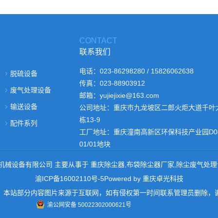
CONTACT
联系我们
电话：023-86298280 / 15826062638
脱硫设备
传真：023-88903912
废气处理设备
邮箱：yujiejixie@163.com
输送设备
公司地址：重庆市九龙坡区二郎火炬大道千叶
栋13-9
配件系列
工厂地址：重庆潼南高新区环保科技产业园D08
01/01地块
庆渝捷机械设备有限公司 主要从事于
重庆除尘器
,
布袋除尘器厂家
,
除尘废气处理
渝ICP备16002110号-5
Powered by
重庆卓光科技
：本站部分内容图片来源于互联网，如有侵权第一时间联系管理员删除，
渝公网安备 50022302000621号