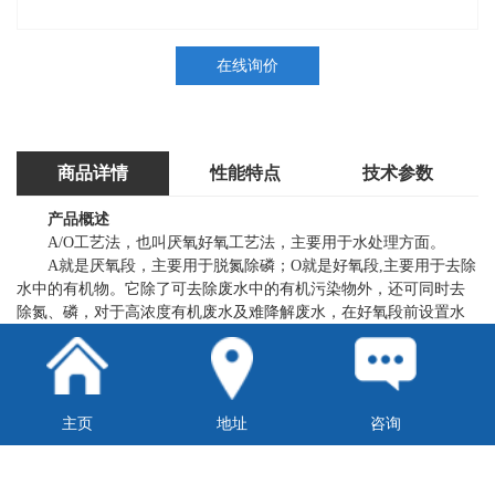
在线询价
商品详情
性能特点
技术参数
产品概述
A/O工艺法，也叫厌氧好氧工艺法，主要用于水处理方面。
A就是厌氧段，主要用于脱氮除磷；O就是好氧段,主要用于去除
水中的有机物。它除了可去除废水中的有机污染物外，还可同时去
除氮、磷，对于高浓度有机废水及难降解废水，在好氧段前设置水
解酸化段，提高废水可生化性。
A/O法脱氮工艺的特点：
（1）流程简单，无需外加碳源与后曝气池，以原污水为碳源，
建设和运行费用较低；
主页
地址
咨询
（2）反硝化在前，硝化在后，设内循环，以原污水中的有机底
物作为碳源，效果好，反硝化反应充分；
（3）曝气池在后，使反硝化残留物得以进一步去除，提高了处