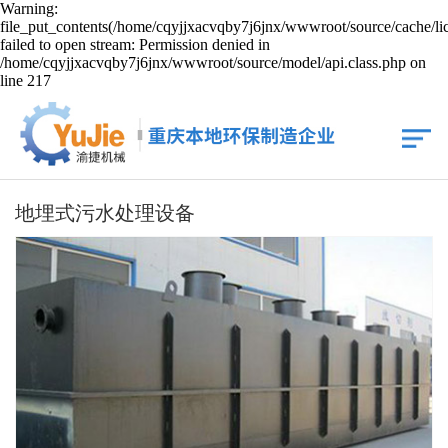
Warning:
file_put_contents(/home/cqyjjxacvqby7j6jnx/wwwroot/source/cache/li
failed to open stream: Permission denied in
/home/cqyjjxacvqby7j6jnx/wwwroot/source/model/api.class.php on
line 217
地埋式污水处理设备