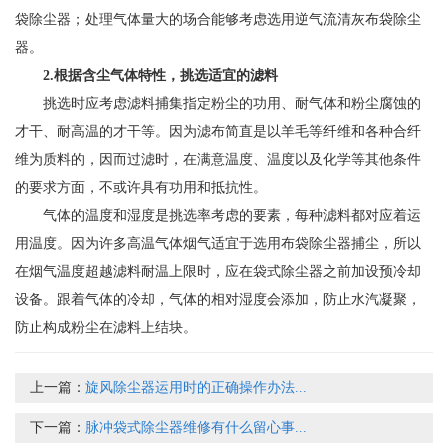
袋除尘器；处理气体量大的场合能够考虑选用逆气流清灰布袋除尘
器。
2.根据含尘气体特性，挑选适宜的滤料
挑选时应考虑滤料捕集指定粉尘的功用、耐气体和粉尘腐蚀的
才干、耐高温的才干等。因为滤布简直是以羊毛等纤维和各种合纤
维为质料的，因而过滤时，在满意温度、温度以及化学等其他条件
的要求方面，不或许具有功用和抵抗性。
气体的温度和湿度是挑选率考虑的要素，每种滤料都对应着运
用温度。因为许多高温气体烟气适宜于选用布袋除尘器捕尘，所以
在烟气温度超越滤料耐温上限时，应在袋式除尘器之前加设预冷却
设备。跟着气体的冷却，气体的相对湿度会添加，防止水汽凝聚，
防止构成粉尘在滤料上结块。
上一篇：
旋风除尘器运用时的正确操作办法...
下一篇：
脉冲袋式除尘器维修有什么留心事...