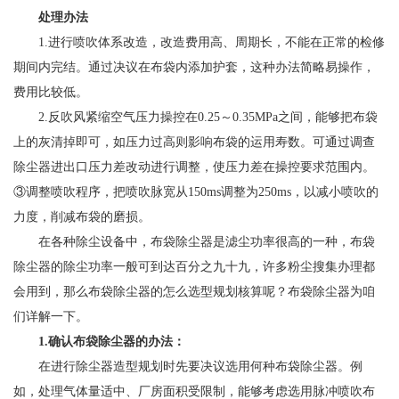
处理办法
1.进行喷吹体系改造，改造费用高、周期长，不能在正常的检修
期间内完结。通过决议在布袋内添加护套，这种办法简略易操作，
费用比较低。
2.反吹风紧缩空气压力操控在0.25～0.35MPa之间，能够把布袋
上的灰清掉即可，如压力过高则影响布袋的运用寿数。可通过调查
除尘器进出口压力差改动进行调整，使压力差在操控要求范围内。
③调整喷吹程序，把喷吹脉宽从150ms调整为250ms，以减小喷吹的
力度，削减布袋的磨损。
在各种除尘设备中，布袋除尘器是滤尘功率很高的一种，布袋
除尘器的除尘功率一般可到达百分之九十九，许多粉尘搜集办理都
会用到，那么布袋除尘器的怎么选型规划核算呢？布袋除尘器为咱
们详解一下。
1.确认布袋除尘器的办法：
在进行除尘器造型规划时先要决议选用何种布袋除尘器。例
如，处理气体量适中、厂房面积受限制，能够考虑选用脉冲喷吹布