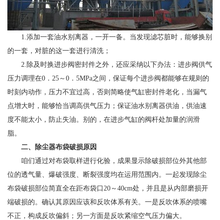
1.添加一套油水别离器，一开一备。当发现滤芯脏时，能够换别
的一套，对脏的这一套进行清洗；
2.除及时换进步阀密封件之外，还应采纳以下办法：进步阀供气
压力调理在0．25～0．5MPa之间，保证每个进步阀都能够在规则的
时刻内动作，压力不宜过高，否则简略使气缸密封件老化，当漏气
点增大时，能够恰当调高供气压力；保证油水别离器供油，供油速
度不能太小，防止失油。别的，在进步气缸的阀杆处加量的润滑
脂。
二、除尘器布袋破损
原因
咱们通过对布袋取样进行化验，成果显示除破损部位外其他部
位的透气量、爆破强度、断裂强度均在运用范围内。一起发现除尘
布袋破损部位简直全在距布袋口20～40cm处，并且是从内部磨损开
端破损的。确认其原因应该和反吹体系有关。一是反吹体系的喷嘴
不正，构成反吹偏斜；另一方面是反吹紧缩空气压力偏大。