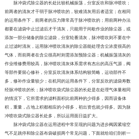
脉冲袋式除尘器的长处比较机械振荡，分室反吹和脉冲喷吹；
前两者的清灰才干弱于脉冲喷吹的，较难清灰用后者适宜；在相同
的运用条件下，前两者的压力降常高于脉冲喷吹的；用前两种办法
都要在滤袋中止过滤后才干清灰，只能用于间歇作业的除尘器，或
添加一部分储备的除尘滤袋，分室轮番清灰，脉冲喷吹则不要在中
止过滤时清灰，运用脉冲喷吹清灰的除尘器能处理含尘浓度很高的
气体，而前两者在含尘很高时则需添加预除尘器；机械振荡清灰的
作业维修费用较高，脉冲喷吹清灰体系需求有杰出的高压气源，阀
等部件要留心修补，分室反吹清灰体系结构较简略，运动部件不
多，修补作业量较少；在机同的运用条件下，分室反吹的滤袋寿数
经脉冲喷吹的长；脉冲喷吹袋式除尘器的长处是在处理气体量相同
的情况下，它所需求的滤料面积比前两种的少得多，因而设备体
积，重量，占地上积都相应的小得多，初出资也就少得多。因为脉
冲喷吹袋式除尘器长处多，所以运用面日益扩大。
脉冲袋式除尘器在运用进程中常呈现的问题为进步阀因紧缩空
气不足跳停和除尘器布袋破损两个常见问题，下面就给咱们剖析一