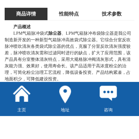
商品详情
性能特点
技术参数
产品概述
LPM气箱脉冲袋式
除尘器
、LPM气箱脉冲布袋除尘器是我公司
制造新开发的一种新型气箱脉冲高效袋式除尘器。它综合分室反吹
脉冲喷吹清灰各类袋式除尘器的优点，克服了分室反吹清灰强度较
差，脉冲喷吹清灰需和过滤同时进行的缺点，扩大了应用范围，该
产品具有分室整体清灰特点，采用大规格脉冲阀清灰形式，具有清
灰能力强、效果好，使用寿命长。该产品适用于高浓度粉尘的治
理，可简化粉尘治理工艺流程，降低设备投资。产品结构紧凑，占
地面积少，可降低建设投资。
型号说明
主页
地址
咨询