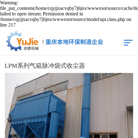
Warning:
file_put_contents(/home/cqyjjxacvqby7j6jnx/wwwroot/source/cache/li
failed to open stream: Permission denied in
/home/cqyjjxacvqby7j6jnx/wwwroot/source/model/api.class.php on
line 217
LPM系列气箱脉冲袋式收尘器